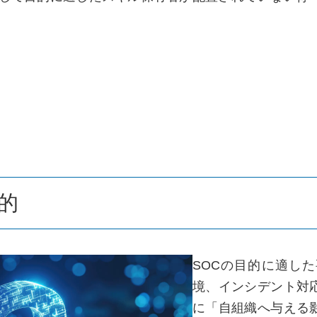
的
SOCの目的に適し
境、インシデント対
に「自組織へ与える