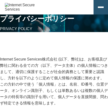
プライバシーポリシー
ホーム
PRIVACY POLICY
ISSの特長
サービス
企業情報
インシデント･レスポンス･サービス
Internet Secure Services株式会社 (以下、弊社)は、お客様及び
お知らせ
サービス概要
特長
弊社に関わる全ての方（以下、データ主体）の個人情報につき
代表メッセージ
サイバー･スレット･インテリジェンス･サービス
まして、適切に保護することが社会的責務として重要と認識
課題と解決
ISSコラム
サービス概要
特長
企業概要
し、方針を以下のように定めて個人情報の保護に努めます。
エクスポージャー・マネージメント・サービス
この方針の中で使う「個人情報」とは、名前、ID番号、位置デ
課題と解決
関連サービス
お問い合わせ
サービス概要
特長
主要メンバー
ータ、オンライン識別子、もしくは単数あるいは複数の個人デ
セキュリティ･エスカレーション･サービス
ータの特長等の識別子を用いて、個人データを直接間接、問わ
課題と解決
緊急対応依頼
サービス概要
特長
アクセス
サイバー･セキュリティ･人材育成サービス
ず特定できる情報を意味します。