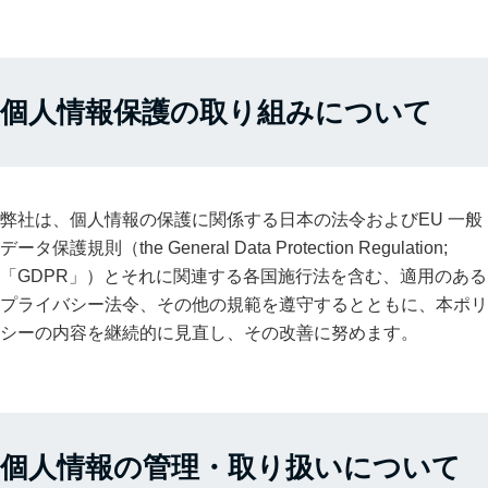
課題と解決
プライバシーポリシー
サービス概要
特長
企業情報TOP
サイバー保険
課題と解決
情報セキュリティ基本方針
サービス概要
特長
サービスTOP
個人情報保護の取り組みについて
課題と解決
弊社は、個人情報の保護に関係する日本の法令およびEU 一般
データ保護規則（the General Data Protection Regulation;
「GDPR」）とそれに関連する各国施行法を含む、適用のある
プライバシー法令、その他の規範を遵守するとともに、本ポリ
シーの内容を継続的に見直し、その改善に努めます。
個人情報の管理・取り扱いについて