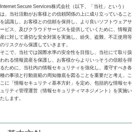
課題と解決
プライバシーポリシー
サービス概要
特長
Internet Secure Services株式会社（以下、「当社」という）
企業情報TOP
サイバー保険
は、当社活動がお客様との信頼関係の上に成り立っていること
課題と解決
情報セキュリティ基本方針
サービス概要
特長
を認識し、お客様との信頼を保持し、より良いソフトウェアサ
サービスTOP
ービス、及びクラウドサービスを提供していくために、情報資
課題と解決
産に対して適切な安全対策を実施し、紛失、盗難、不正使用等
のリスクから保護していきます。
そこで、当社では国際水準の安全性を目指し、当社にて取り扱
われる情報資産を保護し、お客様からよりいっそうの信頼を得
るために、当社内の情報セキュリティを強化し、遵守すべき各
種の事項と行動規範の周知徹底を図ることを重要だと考え、こ
こに「情報セキュリティ基本方針」を定め、包括的な情報セキ
ュリティ管理運営（情報セキュリティマネジメント）を実施い
たします。