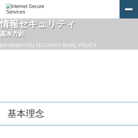
情報セキュリティ
ホーム
基本方針
ISSの特長
INFORMATION SECURITY BASIC POLICY
サービス
企業情報
インシデント･レスポンス･サービス
お知らせ
サービス概要
特長
代表メッセージ
サイバー･スレット･インテリジェンス･サービス
課題と解決
ISSコラム
サービス概要
特長
企業概要
エクスポージャー・マネージメント・サービス
課題と解決
関連サービス
基本理念
お問い合わせ
サービス概要
特長
主要メンバー
セキュリティ･エスカレーション･サービス
課題と解決
緊急対応依頼
サービス概要
特長
アクセス
サイバー･セキュリティ･人材育成サービス